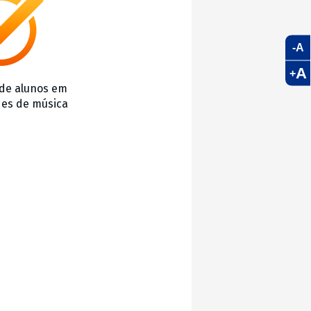
-A
A
+
de alunos em
des de música