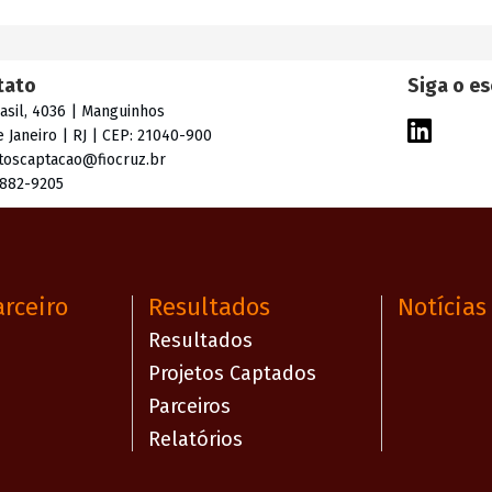
tato
Siga o es
rasil, 4036 | Manguinhos
e Janeiro | RJ | CEP: 21040-900
toscaptacao@fiocruz.br
3882-9205
arceiro
Resultados
Notícias
Resultados
Projetos Captados
Parceiros
Relatórios