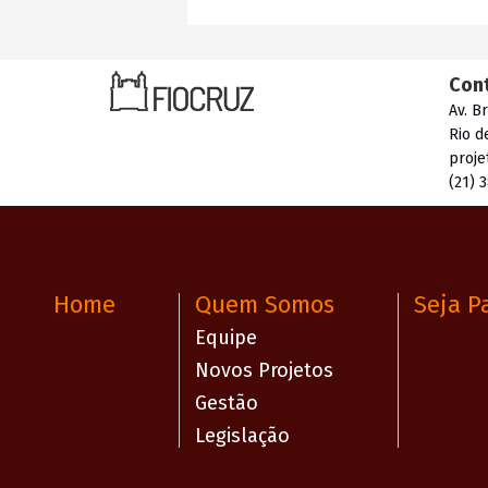
Con
Av. B
Rio d
proje
(21) 
Home
Quem Somos
Seja P
Equipe
Novos Projetos
Gestão
Legislação