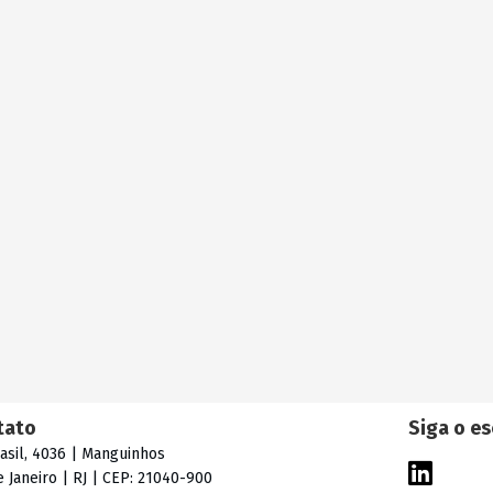
tato
Siga o es
rasil, 4036 | Manguinhos
e Janeiro | RJ | CEP: 21040-900