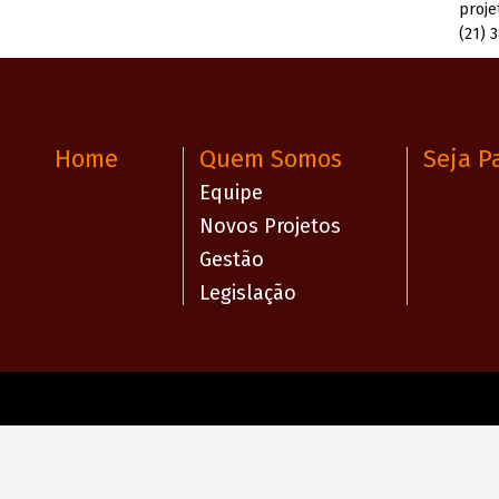
proje
(21) 
Home
Quem Somos
Seja P
Equipe
Novos Projetos
Gestão
Legislação