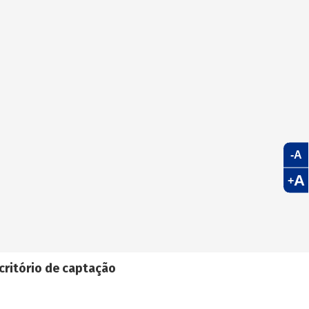
-A
A
+
critório de captação