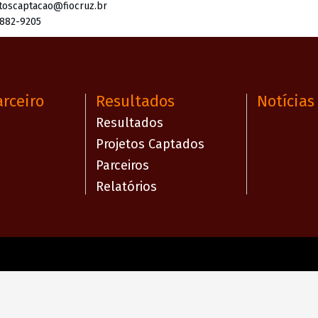
toscaptacao@fiocruz.br
3882-9205
arceiro
Resultados
Notícias
Resultados
Projetos Captados
Parceiros
Relatórios