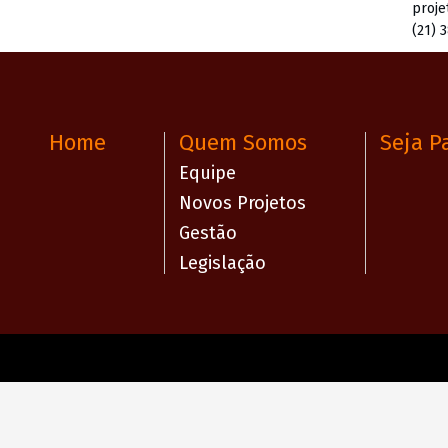
proje
(21) 
Home
Quem Somos
Seja P
Equipe
Novos Projetos
Gestão
Legislação