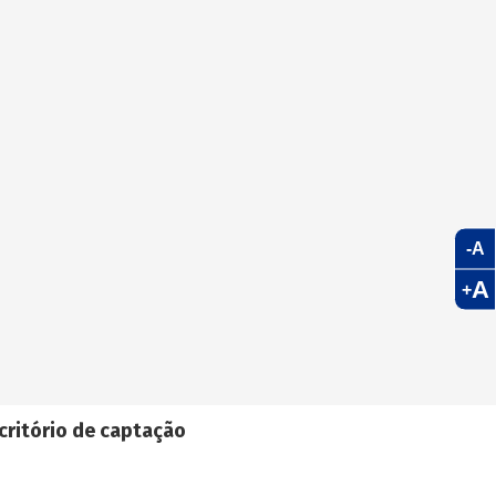
-A
A
+
critório de captação