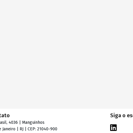
tato
Siga o es
rasil, 4036 | Manguinhos
e Janeiro | RJ | CEP: 21040-900