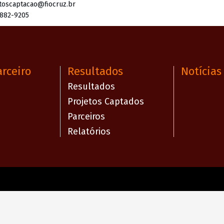
toscaptacao@fiocruz.br
3882-9205
arceiro
Resultados
Notícias
Resultados
Projetos Captados
Parceiros
Relatórios