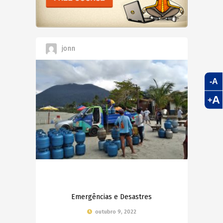
jonn
-A
A
+
Emergências e Desastres
outubro 9, 2022