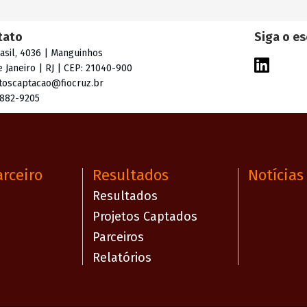
tato
Siga o es
rasil, 4036 | Manguinhos
e Janeiro | RJ | CEP: 21040-900
toscaptacao@fiocruz.br
3882-9205
arceiro
Resultados
Notícias
Resultados
Projetos Captados
Parceiros
Relatórios