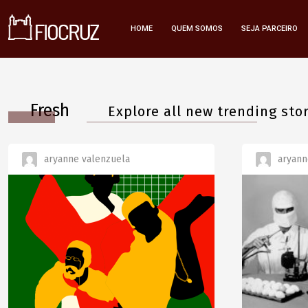
HOME
QUEM SOMOS
SEJA PARCEIRO
Fresh
Explore all new trending sto
aryanne valenzuela
aryann