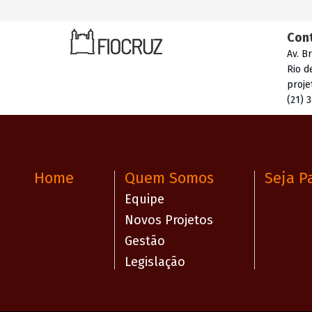
Con
Av. B
Rio d
proje
(21) 
Home
Quem Somos
Seja P
Equipe
Novos Projetos
Gestão
Legislação