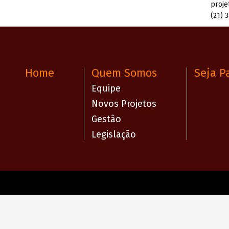
proje
(21) 
Home
Quem Somos
Seja P
Equipe
Novos Projetos
Gestão
Legislação