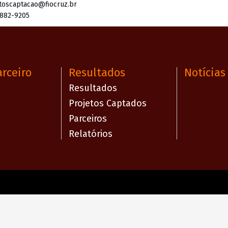
toscaptacao@fiocruz.br
3882-9205
arceiro
Resultados
Notícias
Resultados
Projetos Captados
Parceiros
Relatórios