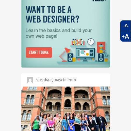
-A
A
+
stephany nascimento