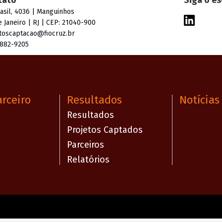
tato
Siga o es
rasil, 4036 | Manguinhos
e Janeiro | RJ | CEP: 21040-900
toscaptacao@fiocruz.br
3882-9205
arceiro
Resultados
Notícias
Resultados
Projetos Captados
Parceiros
Relatórios