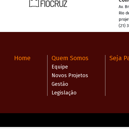
Con
Av. B
Rio d
proje
(21) 
Home
Quem Somos
Seja P
Equipe
Novos Projetos
Gestão
Legislação