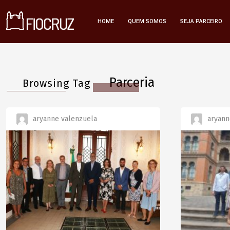
HOME
QUEM SOMOS
SEJA PARCEIRO
Parceria
Browsing Tag
aryanne valenzuela
aryann